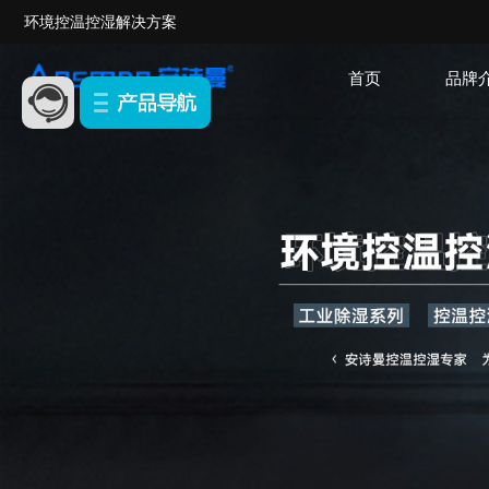
环境控温控湿解决方案
首页
品牌
除湿机系列
恒温恒湿系列
公司简介