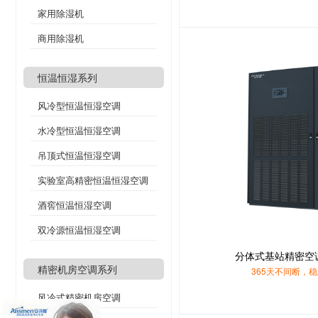
家用除湿机
商用除湿机
恒温恒湿系列
风冷型恒温恒湿空调
水冷型恒温恒湿空调
吊顶式恒温恒湿空调
实验室高精密恒温恒湿空调
酒窖恒温恒湿空调
双冷源恒温恒湿空调
分体式基站精密空调 
精密机房空调系列
365天不间断，
风冷式精密机房空调