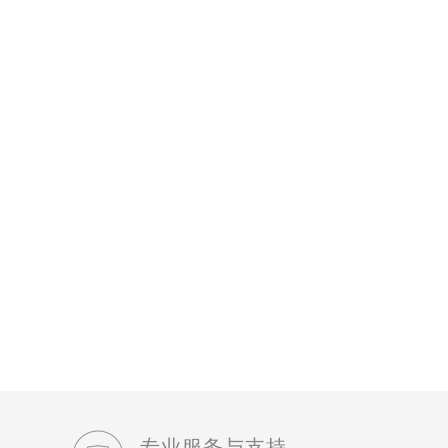
专业服务与支持