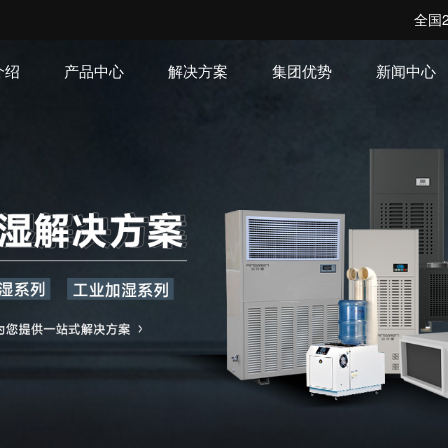
全国2
介绍
产品中心
解决方案
集团优势
新闻中心
机房空调系列
洁净空调系列
转轮除湿系
解决方案
企业动态
企业文化
发展历程
工程案
常见问