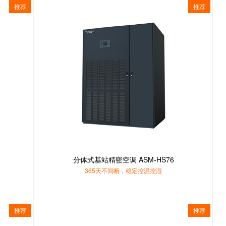
推荐
推荐
分体式基站精密空调 ASM-HS76
365天不间断，稳定控温控湿
推荐
推荐