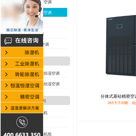
水冷式精密机房空调
分体式基站精密空调
氟泵精密空调
机架式精密空调
列间空调/行级空调
洁净空调系列
风冷洁净型恒温恒湿空调
水冷洁净型恒温恒湿空调
分体式基站精密空调 
转轮除湿机系列
365天不间断，
迷你型转轮除湿机
转轮除湿机
组合式转轮除湿机组