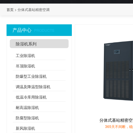
首页
> 分体式基站精密空调
产品中心
PRODUCTS
除湿机系列
工业除湿机
吊顶除湿机
防爆型工业除湿机
调温及降温型除湿机
低温冷库用除湿机
耐高温除湿机
防腐型除湿机
分体式基站精密空调 
365天不间断，
新风除湿机