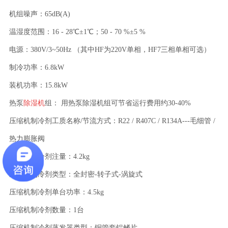
机组噪声：65dB(A)
温湿度范围：16 - 28℃±1℃；50 - 70 %±5 %
电源：380V/3~50Hz （其中HF为220V单相，HF7三相单相可选）
制冷功率：6.8kW
装机功率：15.8kW
热泵
除湿机
组： 用热泵除湿机组可节省运行费用约30-40%
压缩机制冷剂工质名称/节流方式：R22 / R407C / R134A---毛细管 /
热力膨胀阀
压缩机制冷剂注量：4.2kg
压缩机制冷剂类型：全封密-转子式-涡旋式
压缩机制冷剂单台功率：4.5kg
压缩机制冷剂数量：1台
压缩机制冷剂蒸发器类型：铜管套铝鳍片