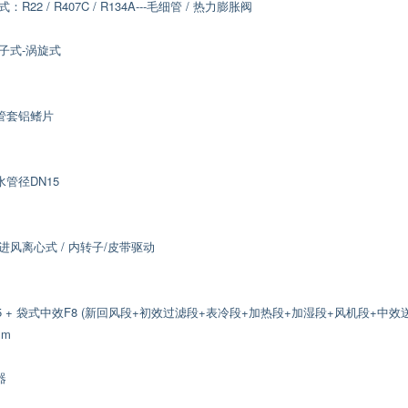
2 / R407C / R134A---毛细管 / 热力膨胀阀
子式-涡旋式
管套铝鳍片
管径DN15
风离心式 / 内转子/皮带驱动
 + 袋式中效F8 (新回风段+初效过滤段+表冷段+加热段+加湿段+风机段+中效
mm
器