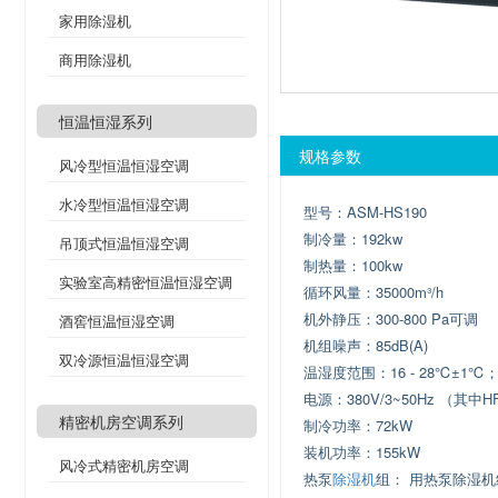
家用除湿机
商用除湿机
恒温恒湿系列
规格参数
风冷型恒温恒湿空调
水冷型恒温恒湿空调
型号：ASM-HS190
制冷量：192kw
吊顶式恒温恒湿空调
制热量：100kw
实验室高精密恒温恒湿空调
循环风量：35000m³/h
机外静压：300-800 Pa可调
酒窖恒温恒湿空调
机组噪声：85dB(A)
双冷源恒温恒湿空调
温湿度范围：16 - 28℃±1℃；50
电源：380V/3~50Hz （其
精密机房空调系列
制冷功率：72kW
装机功率：155kW
风冷式精密机房空调
热泵
除湿机
组： 用热泵除湿机