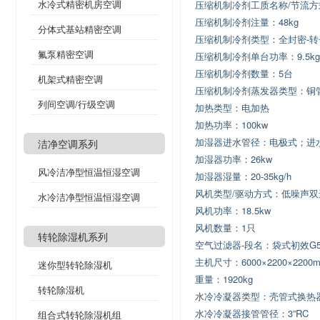
水冷式精密机房空调
压缩机制冷剂工质名称/节流方式：R2
压缩机制冷剂注量：48kg
分体式基站精密空调
压缩机制冷剂类型：全封密-转
氟泵精密空调
压缩机制冷剂单台功率：9.5kg
压缩机制冷剂数量：5台
机架式精密空调
压缩机制冷剂蒸发器类型：铜
列间空调/行级空调
加热类型：电加热
加热功率：100kw
加湿器进水管径：电极式；进水
洁净空调系列
加湿器功率：26kw
风冷洁净型恒温恒湿空调
加湿器湿量：20-35kg/h
风机类型/驱动方式：低噪声双进
水冷洁净型恒温恒湿空调
风机功率：18.5kw
风机数量：1只
转轮除湿机系列
空气过滤器-段名：袋式初效G5
主机尺寸：6000×2200×2200
迷你型转轮除湿机
重量：1920kg
转轮除湿机
水冷冷凝器类型：壳管式换热
水冷冷凝器接管管径：3”RC
组合式转轮除湿机组