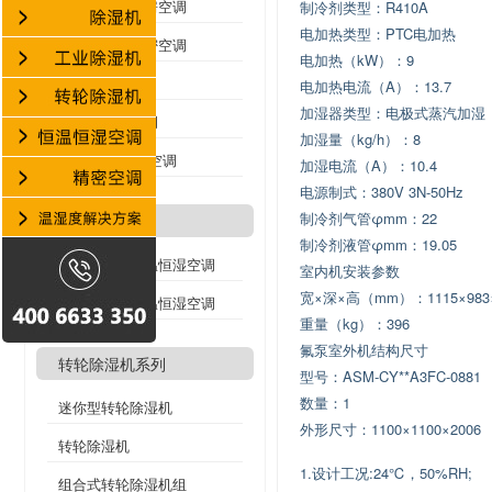
水冷式精密机房空调
制冷剂类型：R410A
电加热类型：PTC电加热
分体式基站精密空调
电加热（kW）：9
氟泵精密空调
电加热电流（A）：13.7
加湿器类型：电极式蒸汽加湿
机架式精密空调
加湿量（kg/h）：8
列间空调/行级空调
加湿电流（A）：10.4
电源制式：380V 3N-50Hz
制冷剂气管φmm：22
洁净空调系列
制冷剂液管φmm：19.05
风冷洁净型恒温恒湿空调
室内机安装参数
宽×深×高（mm）：1115×983×
水冷洁净型恒温恒湿空调
重量（kg）：396
氟泵室外机结构尺寸
转轮除湿机系列
型号：ASM-CY**A3FC-0881
数量：1
迷你型转轮除湿机
外形尺寸：1100×1100×2006
转轮除湿机
1.设计工况:24℃，50%RH;
组合式转轮除湿机组