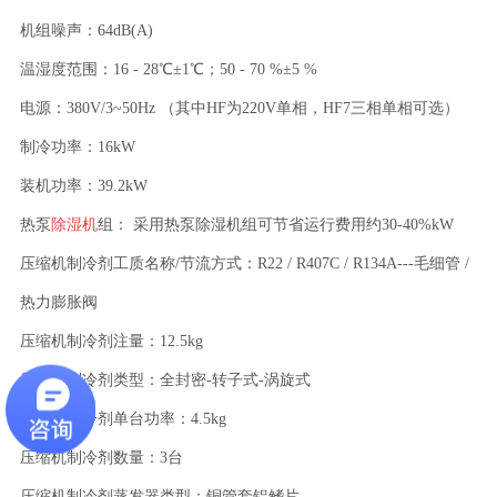
机组噪声：64dB(A)
温湿度范围：16 - 28℃±1℃；50 - 70 %±5 %
电源：380V/3~50Hz （其中HF为220V单相，HF7三相单相可选）
制冷功率：16kW
装机功率：39.2kW
热泵
除湿机
组： 采用热泵除湿机组可节省运行费用约30-40%kW
压缩机制冷剂工质名称/节流方式：R22 / R407C / R134A---毛细管 /
热力膨胀阀
压缩机制冷剂注量：12.5kg
压缩机制冷剂类型：全封密-转子式-涡旋式
压缩机制冷剂单台功率：4.5kg
压缩机制冷剂数量：3台
压缩机制冷剂蒸发器类型：铜管套铝鳍片