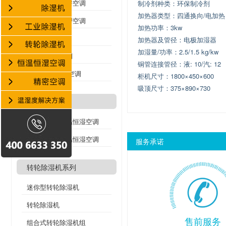
水冷式精密机房空调
制冷剂种类：环保制冷剂
加热器类型：四通换向/电加热
分体式基站精密空调
加热功率：3kw
氟泵精密空调
加热器及管径：电极加湿器
加湿量/功率：2.5/1.5 kg/kw
机架式精密空调
铜管连接管径：液: 10/汽: 12
列间空调/行级空调
柜机尺寸：1800×450×600
吸顶尺寸：375×890×730
洁净空调系列
风冷洁净型恒温恒湿空调
水冷洁净型恒温恒湿空调
服务承诺
转轮除湿机系列
迷你型转轮除湿机
转轮除湿机
售前服务
组合式转轮除湿机组