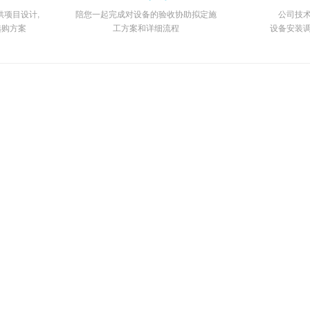
项目设计,
陪您一起完成对设备的验收协助拟定施
公司技
选购方案
工方案和详细流程
设备安装