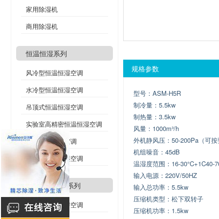
家用除湿机
商用除湿机
恒温恒湿系列
规格参数
风冷型恒温恒湿空调
水冷型恒温恒湿空调
型号：ASM-H5R
制冷量：5.5kw
吊顶式恒温恒湿空调
制热量：3.5kw
实验室高精密恒温恒湿空调
风量：1000m³/h
外机静风压：50-200Pa（可
酒窖恒温恒湿空调
机组噪音：45dB
双冷源恒温恒湿空调
温湿度范围：16-30°C+1C40-
输入电源：220V/50HZ
精密机房空调系列
输入总功率：5.5kw
压缩机类型：松下双转子
风冷式精密机房空调
压缩机功率：1.5kw